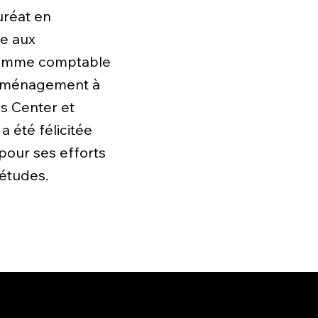
uréat en
ue aux
é comme comptable
déménagement à
ss Center et
a été félicitée
pour ses efforts
études.