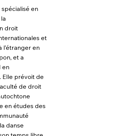
 spécialisé en
 la
n droit
internationales et
 l’étranger en
pon, et a
l en
 Elle prévoit de
faculté de droit
 autochtone
se en études des
communauté
 la danse
 son temps libre.