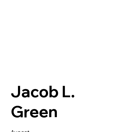
Jacob L.
Green